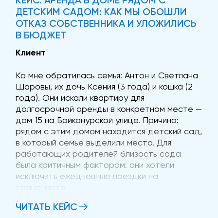
КЕЙС. АРЕНДА В ДОМЕ РЯДОМ С
ДЕТСКИМ САДОМ: КАК МЫ ОБОШЛИ
ОТКАЗ СОБСТВЕННИКА И УЛОЖИЛИСЬ
В БЮДЖЕТ
Клиент
Ко мне обратилась семья: Антон и Светлана
Шаровы, их дочь Ксения (3 года) и кошка (2
года). Они искали квартиру для
долгосрочной аренды в конкретном месте —
дом 15 на Байконурской улице. Причина:
рядом с этим домом находится детский сад,
в который семье выделили место. Для
работающих родителей близость сада
была критичным фактором: они хотели
исключить ежедневные поездки на
транспорте.
ЧИТАТЬ КЕЙС
Бюджет — 48 000 рублей в месяц, без