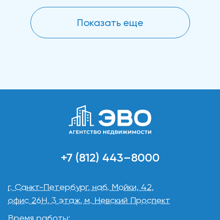
возможности увеличения. Клиенты
платежеспособные, с хорошей кредитной
Показать еще
историей, готовые внести депозит и залог....
+7 (812) 443–8000
г. Санкт-Петербург, наб. Мойки, 42,
офис 26Н, 3 этаж, м. Невский Проспект
Время работы: