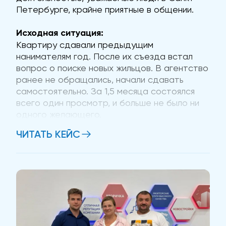
Петербурге, крайне приятные в общении.
Исходная ситуация:
Квартиру сдавали предыдущим
нанимателям год. После их съезда встал
вопрос о поиске новых жильцов. В агентство
ранее не обращались, начали сдавать
самостоятельно. За 1,5 месяца состоялся
всего один просмотр, и больше не было ни
одного желающего.
ЧИТАТЬ КЕЙС
Проблема:
· Низкое качество фото: Из-за плохих
снимков нанимателей было сложно привлечь
даже на просмотр....