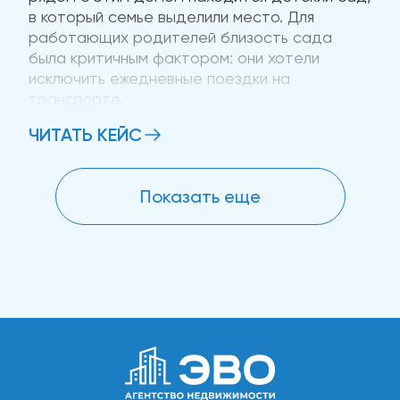
в который семье выделили место. Для
работающих родителей близость сада
была критичным фактором: они хотели
исключить ежедневные поездки на
транспорте.
ЧИТАТЬ КЕЙС
Бюджет — 48 000 рублей в месяц, без
возможности увеличения. Клиенты
платежеспособные, с хорошей кредитной
Показать еще
историей, готовые внести депозит и залог....