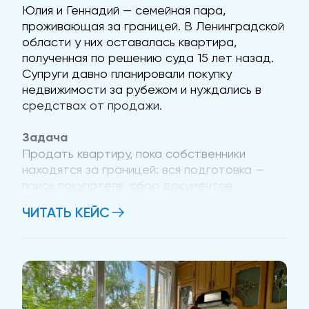
Юлия и Геннадий — семейная пара,
проживающая за границей. В Ленинградской
области у них оставалась квартира,
полученная по решению суда 15 лет назад.
Супруги давно планировали покупку
недвижимости за рубежом и нуждались в
средствах от продажи.
Задача
Продать квартиру, пока собственники
находятся за границей: вся подготовка —
поиск покупателя, сбор документов,
согласование с банком — должна была
ЧИТАТЬ КЕЙС
пройти без их личного участия. Впервые я
увидел Юлию и Геннадия вживую уже на
самой сделке, когда они прилетели в Санкт-
Петербург....