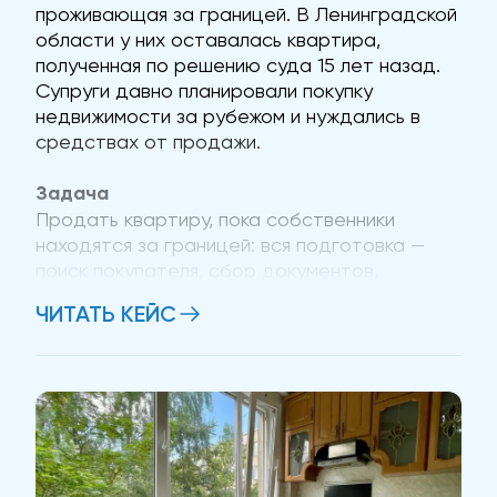
проживающая за границей. В Ленинградской
области у них оставалась квартира,
полученная по решению суда 15 лет назад.
Супруги давно планировали покупку
недвижимости за рубежом и нуждались в
средствах от продажи.
Задача
Продать квартиру, пока собственники
находятся за границей: вся подготовка —
поиск покупателя, сбор документов,
согласование с банком — должна была
ЧИТАТЬ КЕЙС
пройти без их личного участия. Впервые я
увидел Юлию и Геннадия вживую уже на
самой сделке, когда они прилетели в Санкт-
Петербург....