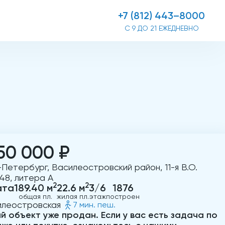
+7 (812) 443–8000
С 9 ДО 21 ЕЖЕДНЕВНО
50 000 ₽
Петербург, Василеостровский район, 11-я В.О.
 48, литера А
2
2
ата
189.40 м
22.6 м
3/6
1876
общая пл.
жилая пл.
этаж
построен
илеостровская
7 мин. пеш.
й объект уже продан. Если у вас есть задача по