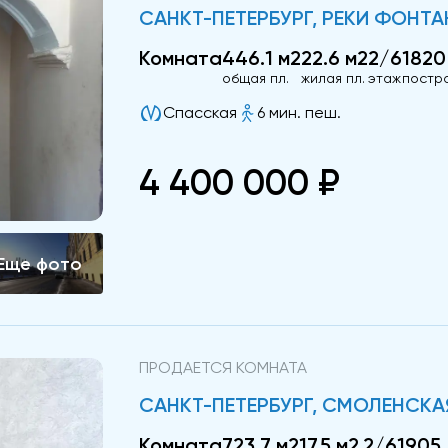
САНКТ-ПЕТЕРБУРГ, РЕКИ ФОНТАН
Комната
446.1 м2
22.6 м2
2/6
1820
общая пл.
жилая пл.
этаж
постр
Спасская
6 мин. пеш.
4 400 000 ₽
ПРОДАЕТСЯ КОМНАТА
САНКТ-ПЕТЕРБУРГ, СМОЛЕНСКАЯ 
Комната
723.7 м2
17.5 м2
2/6
1905