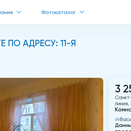
пания
Фотокаталог
 ПО АДРЕСУ: 11-Я
3 2
Санкт-
линия,
Комн
Вас
Данны