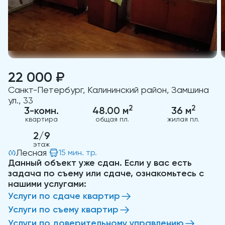
22 000 ₽
Санкт-Петербург, Калининский район, Замшина
ул., 33
2
2
3-комн.
48.00 м
36 м
квартира
общая пл.
жилая пл.
2/9
этаж
Лесная
15 мин. тр.
Данный объект уже сдан. Если у вас есть
задача по съему или сдаче, ознакомьтесь с
нашими услугами:
Услуги по сдаче квартир
Услуги по съему квартир
Услуги по доверительному управлению