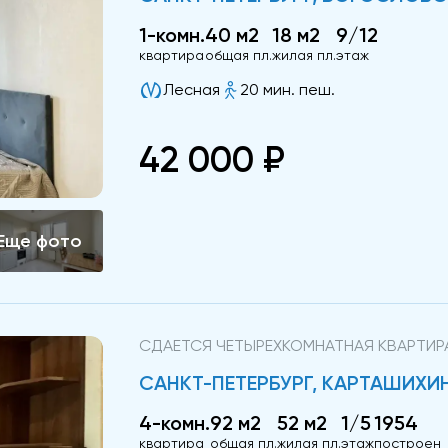
1-комн.
40 м2
18 м2
9/12
квартира
общая пл.
жилая пл.
этаж
Лесная
20 мин. пеш.
42 000 ₽
СДАЕТСЯ ЧЕТЫРЕХКОМНАТНАЯ КВАРТИР
САНКТ-ПЕТЕРБУРГ, КАРТАШИХИНА
4-комн.
92 м2
52 м2
1/5
1954
квартира
общая пл.
жилая пл.
этаж
построен