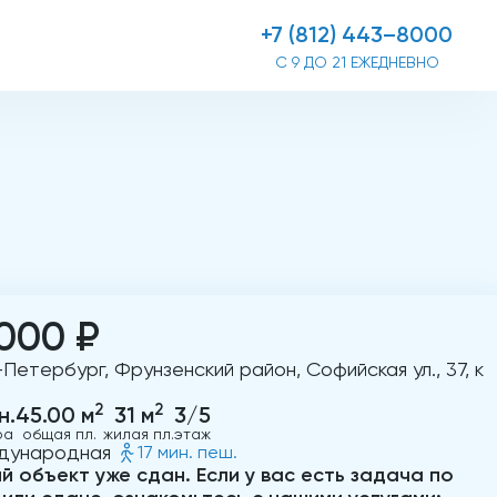
+7 (812) 443–8000
С 9 ДО 21 ЕЖЕДНЕВНО
000 ₽
Петербург, Фрунзенский район, Софийская ул., 37, к
2
2
н.
45.00 м
31 м
3/5
ра
общая пл.
жилая пл.
этаж
дународная
17 мин. пеш.
й объект уже сдан. Если у вас есть задача по