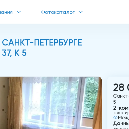
пания
Фотокаталог
 САНКТ-ПЕТЕРБУРГЕ
7, К 5
28 
Санкт-
5
2-ком
кварти
Меж
Данны