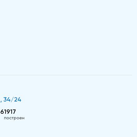
, 34/24
/6
1917
построен