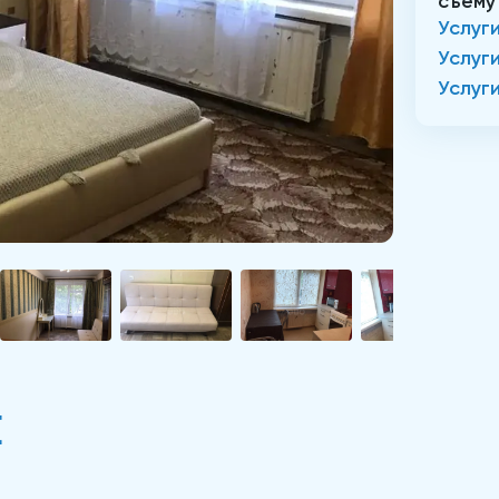
съему
Услуг
Услуг
Услуг
Е