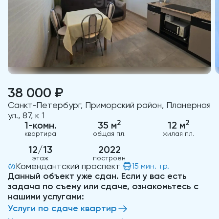
38 000 ₽
Санкт-Петербург, Приморский район, Планерная
ул., 87, к 1
2
2
1-комн.
35 м
12 м
квартира
общая пл.
жилая пл.
12/13
2022
этаж
построен
Комендантский проспект
15 мин. тр.
Данный объект уже сдан. Если у вас есть
задача по съему или сдаче, ознакомьтесь с
нашими услугами:
Услуги по сдаче квартир