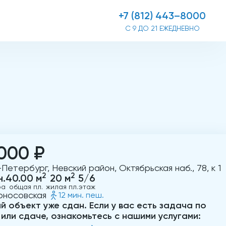
+7 (812) 443–8000
С 9 ДО 21 ЕЖЕДНЕВНО
000 ₽
Петербург, Невский район, Октябрьская наб., 78, к 1
2
2
н.
40.00 м
20 м
5/6
ра
общая пл.
жилая пл.
этаж
оносовская
12 мин. пеш.
й объект уже сдан. Если у вас есть задача по
 или сдаче, ознакомьтесь с нашими услугами: