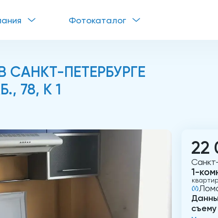
пания
Фотокаталог
 САНКТ-ПЕТЕРБУРГЕ
, 78, К 1
22 
Санкт-
1-ком
кварти
Лом
Данны
съему