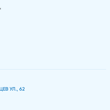
н
ЕВ УЛ., 62