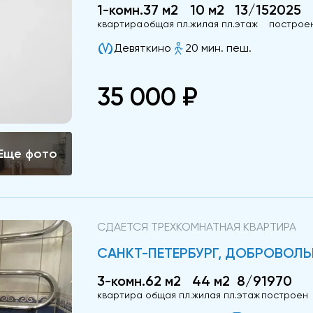
1-комн.
37 м2
10 м2
13/15
2025
квартира
общая пл.
жилая пл.
этаж
построе
Девяткино
20 мин. пеш.
35 000 ₽
СДАЕТСЯ ТРЕХКОМНАТНАЯ КВАРТИРА
САНКТ-ПЕТЕРБУРГ, ДОБРОВОЛЬЦ
3-комн.
62 м2
44 м2
8/9
1970
квартира
общая пл.
жилая пл.
этаж
построен