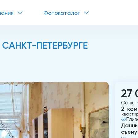
пания
Фотокаталог
 САНКТ-ПЕТЕРБУРГЕ
27 
Санкт-
2-ком
кварти
Елиз
Данны
съему