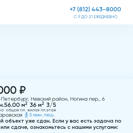
+7 (812) 443–8000
С 9 ДО 21 ЕЖЕДНЕВНО
000 ₽
Петербург, Невский район, Ногина пер., 6
2
2
н.
56.00 м
36 м
3/5
ра
общая пл.
жилая пл.
этаж
аровская
5 мин. пеш.
й объект уже сдан. Если у вас есть задача по
 или сдаче, ознакомьтесь с нашими услугами: