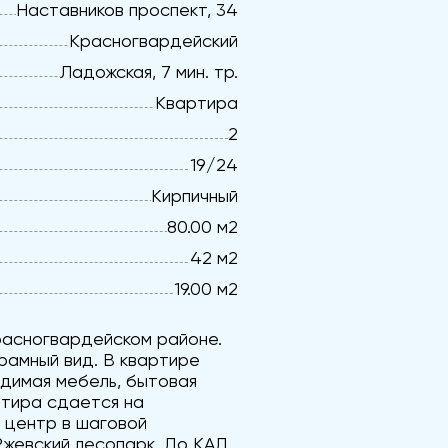
Наставников проспект, 34
Красногвардейский
Ладожская, 7 мин. тр.
Квартира
2
19/24
Кирпичный
80.00 м2
42 м2
19.00 м2
расногвардейском районе.
рамный вид. В квартире
одимая мебель, бытовая
ртира сдается на
с центр в шаговой
Ржевский лесопарк. До КАД