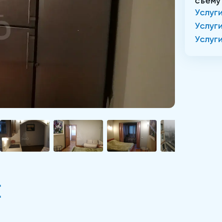
съему
Услуг
Услуг
Услуг
Е