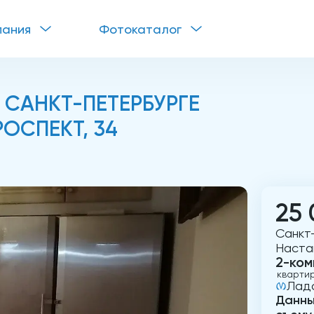
пания
Фотокаталог
 САНКТ-ПЕТЕРБУРГЕ
ОСПЕКТ, 34
25 
Санкт
Наста
2-ком
кварти
Лад
Данны