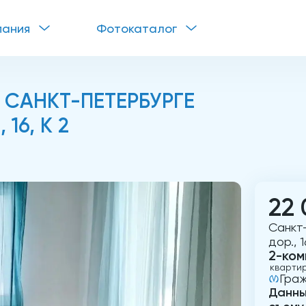
пания
Фотокаталог
 САНКТ-ПЕТЕРБУРГЕ
16, К 2
22 
Санкт
дор., 1
2-ком
кварти
Граж
Данны