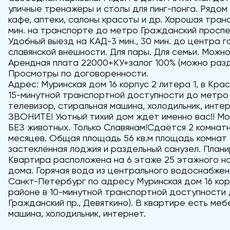
уличные тренажёры и столы для пинг-понга. Рядом
кафе, аптеки, салоны красоты и др. Хорошая тран
мин. на транспорте до метро Гражданский проспе
Удобный выезд на КАД-3 мин., 30 мин. до центра 
славянской внешности. Для пары. Для семьи. Можно
Арендная плата 22000+КУ+залог 100% (можно разде
Просмотры по договоренности.
Адрес: Муринская дом 16 корпус 2 литера 1, в Кр
15-минутной транспортной доступности до метро 
телевизор, стиральная машина, холодильник, интер
ЗВОНИТЕ! Уютный тихий дом ждёт именно вас!! Мо
БЕЗ животных. Только Славянам!Сдаётся 2 комнатн
месяцев. Общая площадь 56 кв.м площадь комнат 1
застеклённая лоджия и раздельный санузел. Плани
Квартира расположена на 6 этаже 25 этажного н
дома. Горячая вода из центрального водоснабжен
Санкт-Петербург по адресу Муринская дом 16 кор
районе в 10-минутной транспортной доступности 
Гражданский пр., Девяткино). В квартире есть меб
машина, холодильник, интернет.