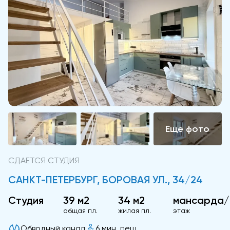
СДАЕТСЯ СТУДИЯ
САНКТ-ПЕТЕРБУРГ, БОРОВАЯ УЛ., 34/24
Студия
39 м2
34 м2
мансарда/
общая пл.
жилая пл.
этаж
Обводный канал
6 мин. пеш.