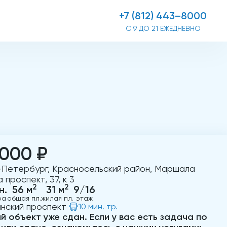
+7 (812) 443–8000
С 9 ДО 21 ЕЖЕДНЕВНО
 000 ₽
-Петербург, Красносельский район, Маршала
 проспект, 37, к 3
2
2
н.
56 м
31 м
9/16
ра
общая пл.
жилая пл.
этаж
нский проспект
10 мин. тр.
й объект уже сдан. Если у вас есть задача по