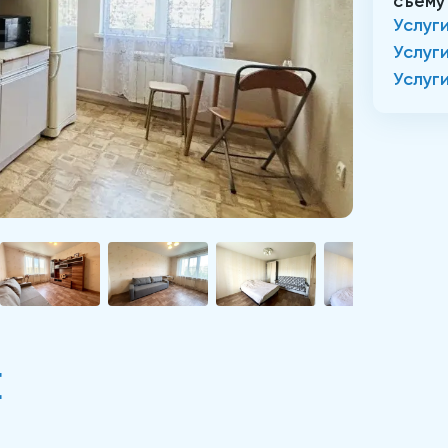
съему
Услуг
Услуг
Услуг
Е