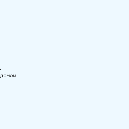
»
 домом