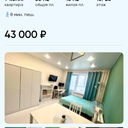
квартира
общая пл.
жилая пл.
этаж
8 мин. пеш.
43 000 ₽