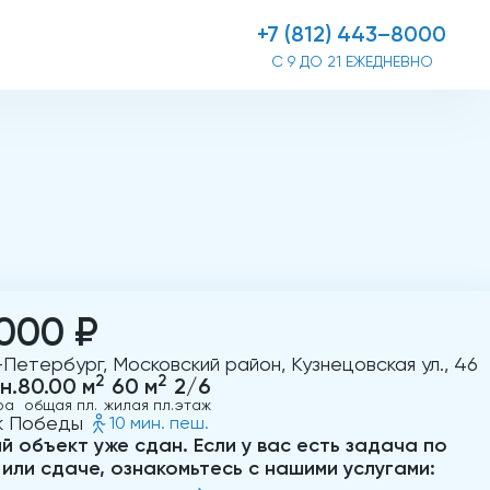
+7 (812) 443–8000
С 9 ДО 21 ЕЖЕДНЕВНО
000 ₽
Петербург, Московский район, Кузнецовская ул., 46
2
2
н.
80.00 м
60 м
2/6
ра
общая пл.
жилая пл.
этаж
к Победы
10 мин. пеш.
й объект уже сдан. Если у вас есть задача по
 или сдаче, ознакомьтесь с нашими услугами: