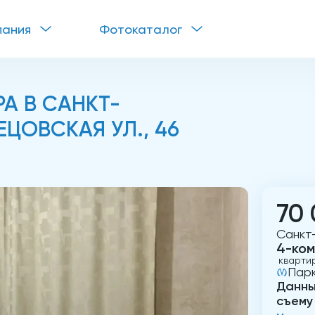
пания
Фотокаталог
А В САНКТ-
ЕЦОВСКАЯ УЛ., 46
70 
Санкт-
4-ком
кварти
Пар
Данны
съему