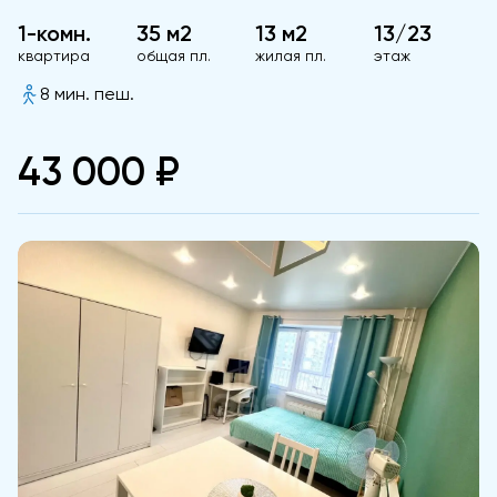
1-комн.
35 м2
13 м2
13/23
квартира
общая пл.
жилая пл.
этаж
8 мин. пеш.
43 000 ₽