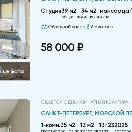
Студия
39 м2
34 м2
мансарда
общая пл.
жилая пл.
этаж
Обводный канал
6 мин. пеш.
58 000 ₽
СДАЕТСЯ ОДНОКОМНАТНАЯ КВАРТИРА
САНКТ-ПЕТЕРБУРГ, МОРСКОЙ ПЕХО
1-комн.
35 м2
13 м2
13/23
2025
квартира
общая пл.
жилая пл.
этаж
построе