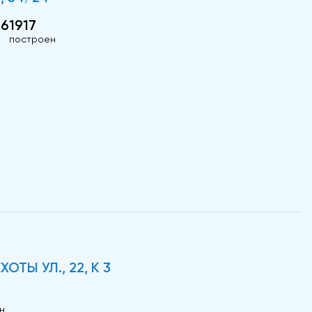
/6
1917
построен
ТЫ УЛ., 22, К 3
н