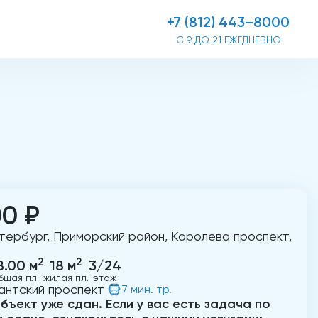
+7 (812) 443–8000
С 9 ДО 21 ЕЖЕДНЕВНО
00 ₽
тербург, Приморский район, Королева проспект,
2
2
8.00 м
18 м
3/24
бщая пл.
жилая пл.
этаж
антский проспект
7 мин. тр.
бъект уже сдан. Если у вас есть задача по