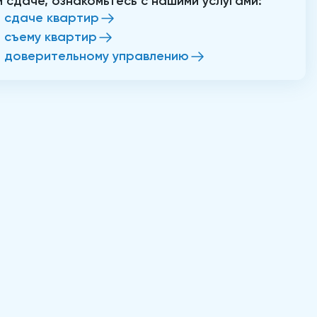
и сдаче, ознакомьтесь с нашими услугами:
о сдаче квартир
о съему квартир
о доверительному управлению