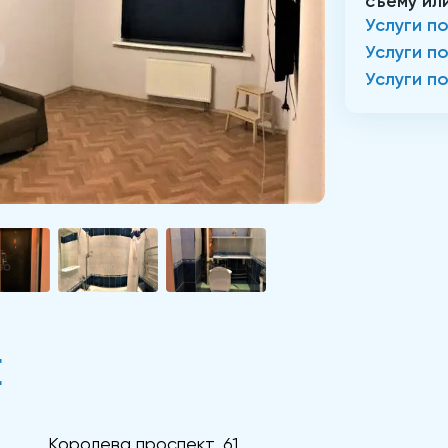
съему ил
Услуги п
Услуги п
Услуги п
Е
Королева проспект, 61