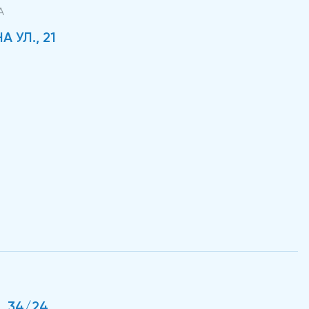
А
 УЛ., 21
, 34/24