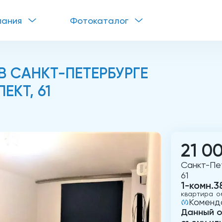
пания
Фотокаталог
 САНКТ-ПЕТЕРБУРГЕ
ЕКТ, 61
21 0
Санкт-Пе
61
1-комн.
3
квартира
о
Коменд
Данный о