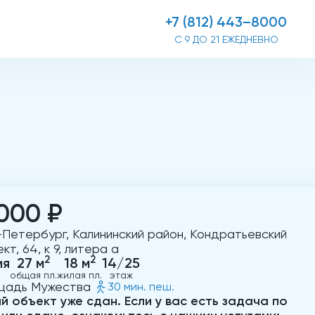
+7 (812) 443–8000
С 9 ДО 21 ЕЖЕДНЕВНО
000 ₽
-Петербург, Калининский район, Кондратьевский
кт, 64, к 9, литера а
2
2
ия
27 м
18 м
14/25
общая пл.
жилая пл.
этаж
щадь Мужества
30 мин. пеш.
й объект уже сдан. Если у вас есть задача по