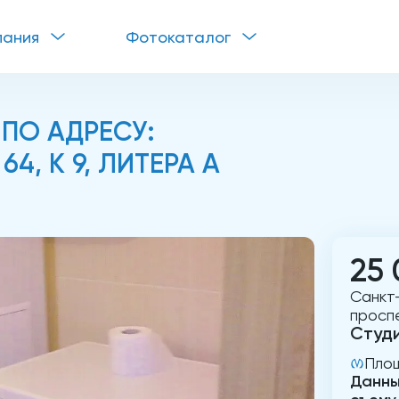
пания
Фотокаталог
 ПО АДРЕСУ:
4, К 9, ЛИТЕРА А
25 
Санкт
проспе
Студ
Пло
Данны