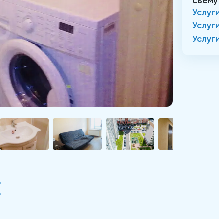
съему
Услуг
Услуг
Услуг
Е