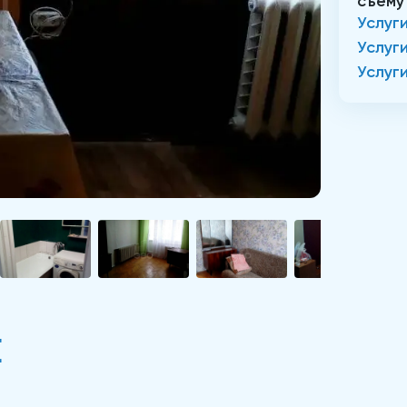
съему
Услуг
Услуг
Услуг
Е