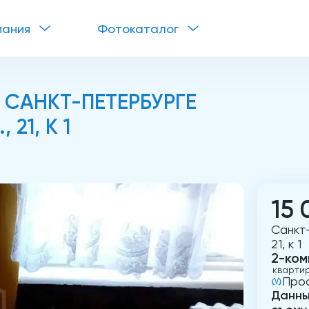
пания
Фотокаталог
 САНКТ-ПЕТЕРБУРГЕ
21, К 1
15 
Санкт-
21, к 1
2-ком
кварти
Про
Данны