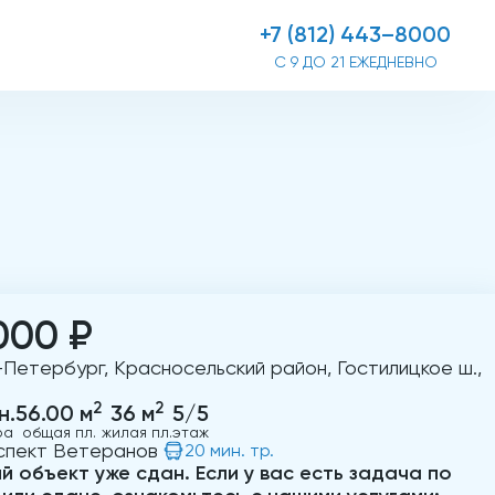
+7 (812) 443–8000
С 9 ДО 21 ЕЖЕДНЕВНО
000 ₽
Петербург, Красносельский район, Гостилицкое ш.,
2
2
н.
56.00 м
36 м
5/5
ра
общая пл.
жилая пл.
этаж
спект Ветеранов
20 мин. тр.
й объект уже сдан. Если у вас есть задача по