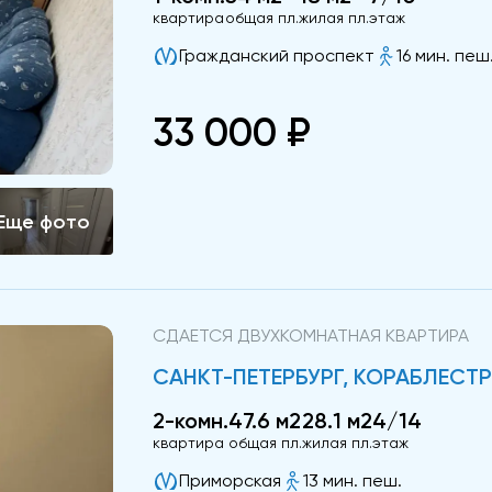
квартира
общая пл.
жилая пл.
этаж
Гражданский проспект
16 мин. пеш
33 000 ₽
СДАЕТСЯ ДВУХКОМНАТНАЯ КВАРТИРА
САНКТ-ПЕТЕРБУРГ, КОРАБЛЕСТРО
2-комн.
47.6 м2
28.1 м2
4/14
квартира
общая пл.
жилая пл.
этаж
Приморская
13 мин. пеш.