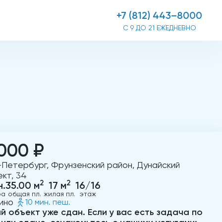
+7 (812) 443–8000
С 9 ДО 21 ЕЖЕДНЕВНО
000 ₽
-Петербург, Фрунзенский район, Дунайский
кт, 34
2
2
н.
35.00 м
17 м
16/16
ра
общая пл.
жилая пл.
этаж
ино
10 мин. пеш.
й объект уже сдан. Если у вас есть задача по