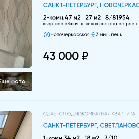
САНКТ-ПЕТЕРБУРГ, НОВОЧЕРКАС
2-комн.
47 м2
27 м2
8/8
1954
квартира
общая пл.
жилая пл.
этаж
построен
Новочеркасская
3 мин. пеш.
43 000 ₽
СДАЕТСЯ ОДНОКОМНАТНАЯ КВАРТИРА
САНКТ-ПЕТЕРБУРГ, СВЕТЛАНОВС
1-комн.
34 м2
18 м2
7/10