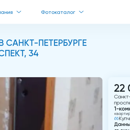
пания
Фотокаталог
 САНКТ-ПЕТЕРБУРГЕ
ПЕКТ, 34
22 
Санкт
проспе
1-ком
кварти
Купч
Данны