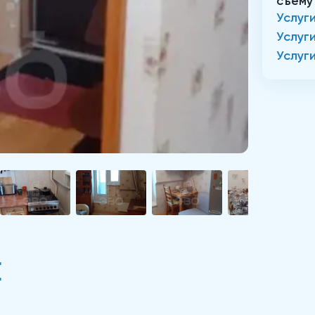
съему
Услуг
Услуг
Услуг
Е