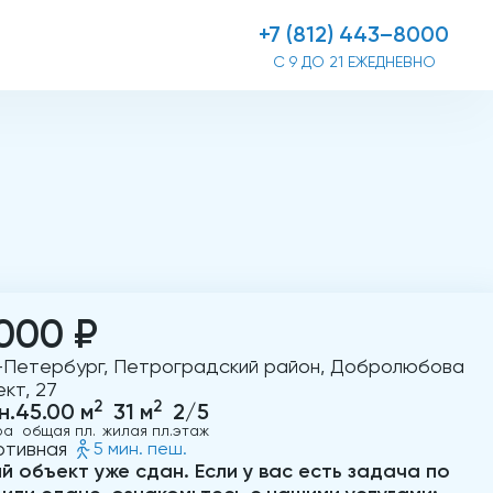
+7 (812) 443–8000
С 9 ДО 21 ЕЖЕДНЕВНО
000 ₽
-Петербург, Петроградский район, Добролюбова
кт, 27
2
2
н.
45.00 м
31 м
2/5
ра
общая пл.
жилая пл.
этаж
ртивная
5 мин. пеш.
й объект уже сдан. Если у вас есть задача по