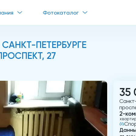
пания
Фотокаталог
 САНКТ-ПЕТЕРБУРГЕ
РОСПЕКТ, 27
35 
Санкт
проспе
2-ком
кварти
Спо
Данны