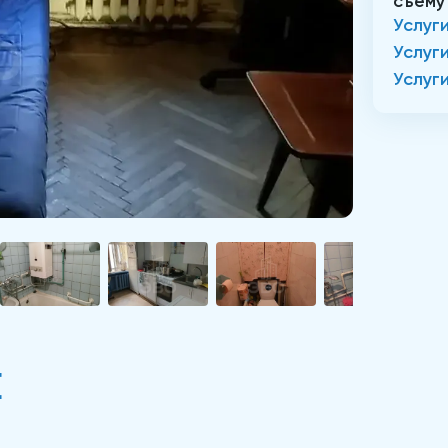
съему
Услуг
Услуг
Услуг
Е