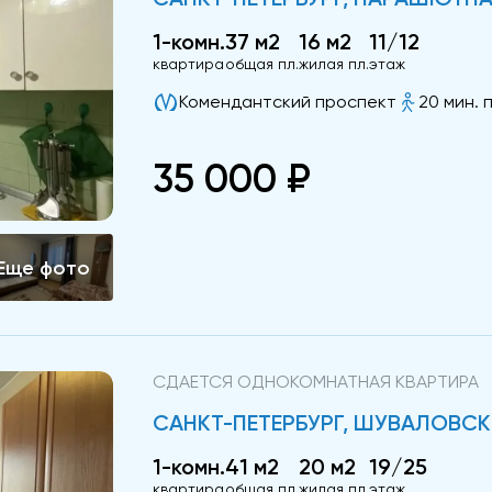
1-комн.
37 м2
16 м2
11/12
квартира
общая пл.
жилая пл.
этаж
Комендантский проспект
20 мин. 
35 000 ₽
СДАЕТСЯ ОДНОКОМНАТНАЯ КВАРТИРА
САНКТ-ПЕТЕРБУРГ, ШУВАЛОВСК
1-комн.
41 м2
20 м2
19/25
квартира
общая пл.
жилая пл.
этаж