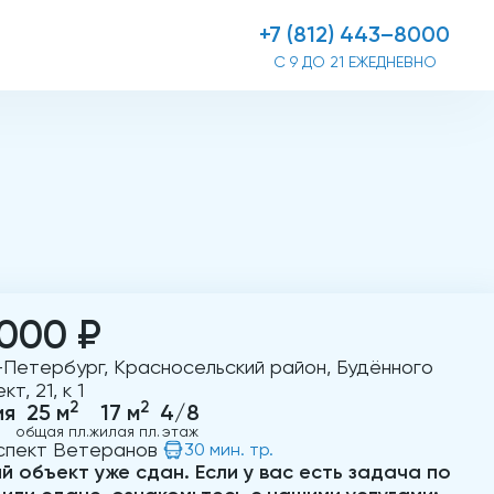
+7 (812) 443–8000
С 9 ДО 21 ЕЖЕДНЕВНО
 000 ₽
-Петербург, Красносельский район, Будённого
т, 21, к 1
2
2
ия
25 м
17 м
4/8
общая пл.
жилая пл.
этаж
спект Ветеранов
30 мин. тр.
й объект уже сдан. Если у вас есть задача по