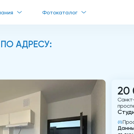
пания
Фотокаталог
 ПО АДРЕСУ:
20
Санкт
проспек
Студ
Про
Данны