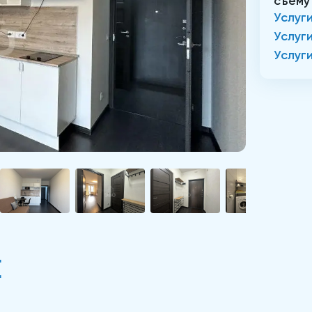
съему
Услуг
Услуг
Услуг
Е