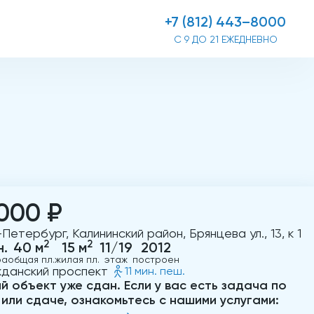
+7 (812) 443–8000
С 9 ДО 21 ЕЖЕДНЕВНО
000 ₽
Петербург, Калининский район, Брянцева ул., 13, к 1
2
2
н.
40 м
15 м
11/19
2012
ра
общая пл.
жилая пл.
этаж
построен
данский проспект
11 мин. пеш.
й объект уже сдан. Если у вас есть задача по
 или сдаче, ознакомьтесь с нашими услугами: