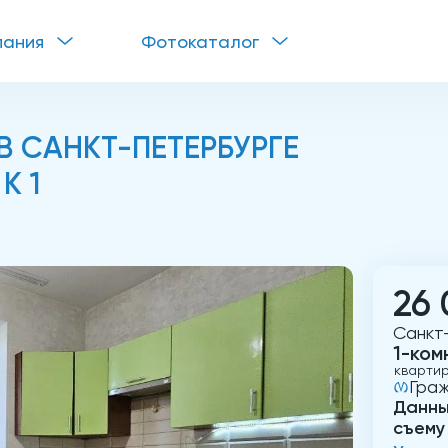
пания
Фотокаталог
 САНКТ-ПЕТЕРБУРГЕ
К 1
26 
Санкт-
1-ком
кварти
Граж
Данны
съему