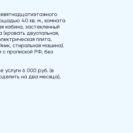
девятнадцатиэтажного
щадью 40 кв. м., комната
евая кабина, застекленный
а (кровать двуспальная,
электрическая плита,
йник, стиральная машина).
 с пропиской РФ, без
 услуги 6 000 руб. (в
оделить на два месяца),