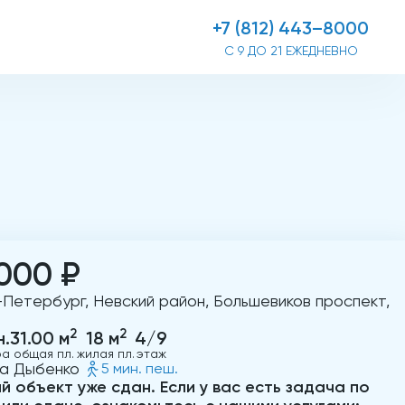
+7 (812) 443–8000
С 9 ДО 21 ЕЖЕДНЕВНО
000 ₽
-Петербург, Невский район, Большевиков проспект,
2
2
н.
31.00 м
18 м
4/9
ра
общая пл.
жилая пл.
этаж
ца Дыбенко
5 мин. пеш.
й объект уже сдан. Если у вас есть задача по