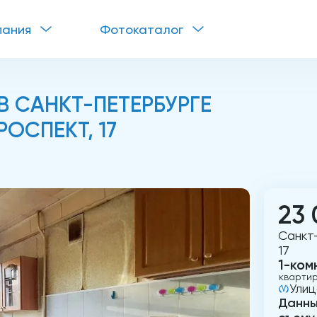
пания
Фотокаталог
 САНКТ-ПЕТЕРБУРГЕ
ОСПЕКТ, 17
23 
Санкт
17
1-ком
кварти
Ули
Данны