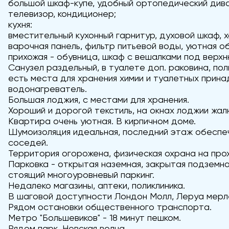
большой шкаф-купе, удобный ортопедический диван
телевизор, кондиционер;
кухня:
вместительный кухонный гарнитур, духовой шкаф, х
варочная панель, фильтр питьевой воды, уютная о
прихожая - обувница, шкаф с вешалками под верх
Санузел раздельный, в туалете доп. раковина, по
есть места для хранения химии и туалетных прин
водонагреватель.
Большая лоджия, с местами для хранения.
Хороший и дорогой текстиль, на окнах лоджии жал
Квартира очень уютная. В кирпичном доме.
Шумоизоляция идеальная, последний этаж обеспе
соседей.
Территория огорожена, физическая охрана на про
Парковка - открытая наземная, закрытая подземна
стоящий многоуровневый паркинг.
Недалеко магазины, аптеки, поликлиника.
В шаговой доступности Лондон Молл, Леруа мерле
Рядом остановки общественного транспорта.
Метро "Большевиков" - 18 минут пешком.
Рядом парк, Невская волна.