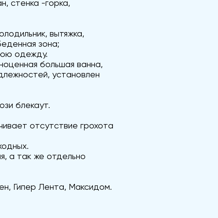
, стенка -горка,
олодильник, вытяжка,
беденная зона;
нюю одежду.
лноценная большая ванна,
адлежностей, установлен
юзи блекаут.
чивает отсутствие грохота
ходных.
я, а так же отдельно
н, Гипер Лента, Максидом.