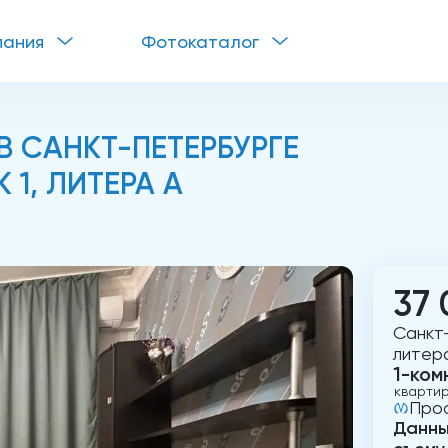
пания
Фотокаталог
 САНКТ-ПЕТЕРБУРГЕ
К 1, ЛИТЕРА А
37 
Санкт-
литер
1-ком
кварти
Прос
Данны