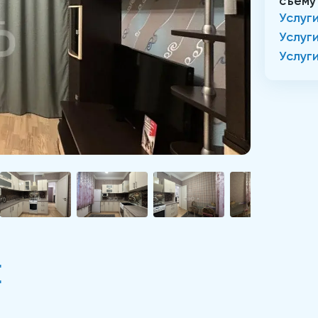
съему
Услуг
Услуг
Услуг
Е