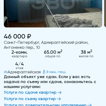
46 000 ₽
Санкт-Петербург, Адмиралтейский район,
Антоненко пер., 10
2
2
2-комн.
65.00 м
38 м
квартира
общая пл.
жилая пл.
4/4
этаж
Адмиралтейская
8 мин. пеш.
Данный объект уже сдан. Если у вас есть
задача по съему или сдаче, ознакомьтесь с
нашими услугами:
Услуги по сдаче квартир
Услуги по съему квартир
Услуги по доверительному управлению