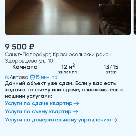
9 500 ₽
Санкт-Петербург, Красносельский район,
Здоровцева ул., 10
2
Комната
12 м
13/15
жилая пл.
этаж
Автово
15 мин. тр.
Данный объект уже сдан. Если у вас есть
задача по съему или сдаче, ознакомьтесь с
нашими услугами:
Услуги по сдаче квартир
Услуги по съему квартир
Услуги по доверительному управлению